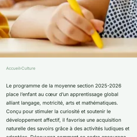
Accueil
›
Culture
CULTURE
Découvrez le programme
Le programme de la moyenne section 2025-2026
place l’enfant au cœur d’un apprentissage global
enrichissant de la moyenne
alliant langage, motricité, arts et mathématiques.
section
Conçu pour stimuler la curiosité et soutenir le
développement affectif, il favorise une acquisition
Liam
•
20 juillet 2025
•
4 min de lecture
naturelle des savoirs grâce à des activités ludiques et