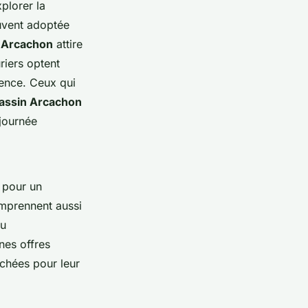
plorer la
ouvent adoptée
n Arcachon
attire
riers optent
ilence. Ceux qui
bassin Arcachon
 journée
pour un
mprennent aussi
ou
ines offres
rchées pour leur