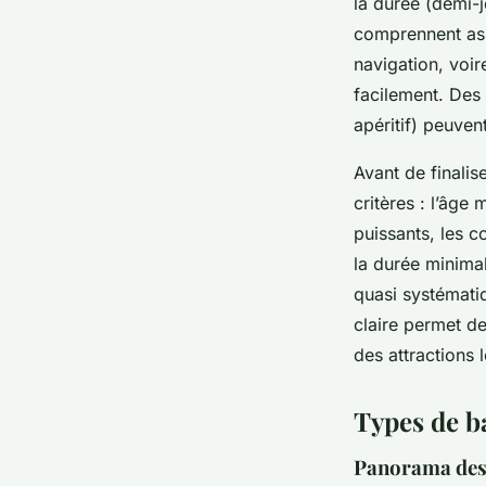
la durée (demi-j
comprennent ass
navigation, voi
facilement. Des 
apéritif) peuven
Avant de finalis
critères : l’âge
puissants, les c
la durée minimal
quasi systématiq
claire permet de
des attractions 
Types de ba
Panorama des