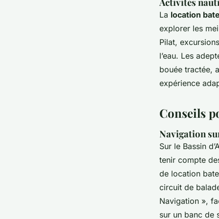
Activités nau
La
location ba
explorer les mei
Pilat, excursion
l’eau. Les adep
bouée tractée, a
expérience adap
Conseils p
Navigation sur
Sur le Bassin d
tenir compte de
de location bat
circuit de balad
Navigation », fa
sur un banc de s