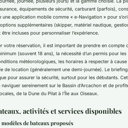
ournée, journée, plusieurs jours) et la gamme choisie. La pl
urance, équipements de sécurité, carburant (parfois), cons
re une application mobile comme « e-Navigation » pour s’ori
options supplémentaires (skipper, matériel nautique, gesti
t être incluses pour personnaliser l’expérience.
er votre réservation, il est important de prendre en compte 
 minimum (souvent 18 ans), la nécessité d’un permis pour les
onditions météorologiques, les horaires à respecter à caus
e de location (généralement une demi-journée). Le briefing
ue pour assurer la sécurité, surtout pour les débutants. Cet
 naviguer sereinement sur le Bassin d’Arcachon et de profit
locales, de la Dune du Pilat à l’Île aux Oiseaux.
teaux, activités et services disponibles
 modèles de bateaux proposés