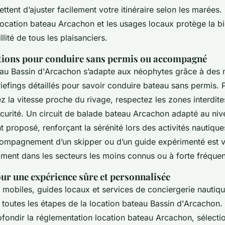
tent d’ajuster facilement votre itinéraire selon les marées.
ocation bateau Arcachon et les usages locaux protège la bi
llité de tous les plaisanciers.
ons pour conduire sans permis ou accompagné
eau Bassin d'Arcachon s’adapte aux néophytes grâce à des
iefings détaillés pour savoir conduire bateau sans permis. P
ez la vitesse proche du rivage, respectez les zones interdites
curité. Un circuit de balade bateau Arcachon adapté au ni
 proposé, renforçant la sérénité lors des activités nautique
ompagnement d’un skipper ou d’un guide expérimenté est 
mment dans les secteurs les moins connus ou à forte fréquen
ur une expérience sûre et personnalisée
 mobiles, guides locaux et services de conciergerie nautiq
à toutes les étapes de la location bateau Bassin d'Arcachon
ofondir la réglementation location bateau Arcachon, sélecti