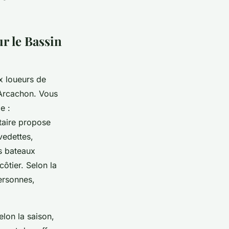
ur le Bassin
ux loueurs de
 Arcachon. Vous
e :
taire propose
vedettes,
ns bateaux
ôtier. Selon la
ersonnes,
selon la saison,