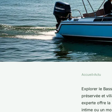
Accueil
›
Actu
ACTU
Explorez arcachon : 
Explorer le Bas
préservée et vil
pour vos aventures 
experte offre la
intime ou un mo