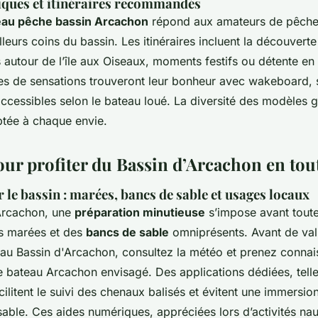
tiques et itinéraires recommandés
teau pêche bassin Arcachon
répond aux amateurs de pêche
lleurs coins du bassin. Les itinéraires incluent la découvert
s autour de l’île aux Oiseaux, moments festifs ou détente en 
tes de sensations trouveront leur bonheur avec wakeboard, 
ccessibles selon le bateau loué. La diversité des modèles g
tée à chaque envie.
our profiter du Bassin d’Arcachon en tou
 le bassin : marées, bancs de sable et usages locaux
’Arcachon, une
préparation minutieuse
s’impose avant toute s
s marées et des
bancs de sable
omniprésents. Avant de vali
eau Bassin d'Arcachon, consultez la météo et prenez conna
e bateau Arcachon envisagé. Des applications dédiées, telle
cilitent le suivi des chenaux balisés et évitent une immersio
able. Ces aides numériques, appréciées lors d’activités na