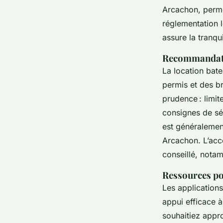
Arcachon, permet
réglementation l
assure la tranqui
Recommandati
La location bat
permis et des br
prudence : limit
consignes de sé
est généralement
Arcachon. L’acc
conseillé, nota
Ressources po
Les applications
appui efficace 
souhaitiez appr