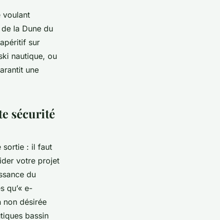
 voulant
e de la Dune du
apéritif sur
ski nautique, ou
arantit une
te sécurité
ortie : il faut
der votre projet
issance du
s qu’« e-
n non désirée
utiques bassin