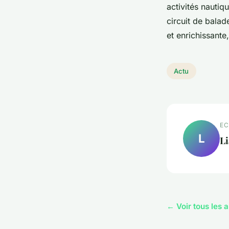
activités nautiq
circuit de bala
et enrichissant
Actu
EC
L
L
← Voir tous les a