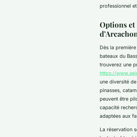
professionnel e
Liam
•
28 mai 2025
•
4 min de lecture
Options et 
d’Arcacho
Dès la première 
bateaux du Bass
trouverez une pr
https://www.sej
une diversité d
pinasses, catama
peuvent être pil
capacité recher
adaptées aux fa
La réservation se