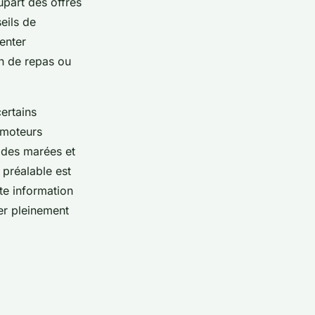
upart des offres
eils de
enter
on de repas ou
certains
 moteurs
e des marées et
 préalable est
te information
er pleinement