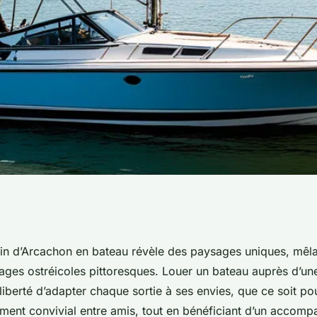
location de bateau
sin d’Arcachon en bateau révèle des paysages uniques, mêla
lages ostréicoles pittoresques. Louer un bateau auprès d’un
maritimes
 liberté d’adapter chaque sortie à ses envies, que ce soit po
ment convivial entre amis, tout en bénéficiant d’un accom