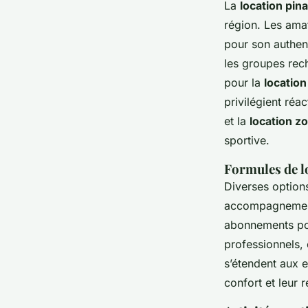
La
location pin
région. Les amat
pour son authenti
les groupes rech
pour la
location
privilégient réac
et la
location z
sportive.
Formules de lo
Diverses option
accompagnement 
abonnements pou
professionnels, 
s’étendent aux e
confort et leur 