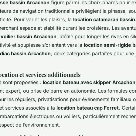
asse bassin Arcachon
figure parmi les choix phares pour ex
eurs de navigation traditionnelle privilégient la pinasse, s
cité. Pour varier les plaisirs, la
location catamaran bassi
erchant espace et stabilité durant les croisières. Les aventu
 voilier bassin Arcachon
, idéale pour longer les rives en s
tivité et souplesse s’orientent vers la
location semi-rigide 
odiac bassin Arcachon
, deux catégories parfaites pour une
cation et services additionnels
s sont proposées :
location bateau avec skipper Arcachon
expert, ou prise de barre en autonomie. Les formules co
r les réguliers, privatisations pour événements familiaux 
et services associés à la
location bateau cap Ferret
. Certa
mbarcations électriques ou voiliers, particulièrement reche
respect de l’environnement.