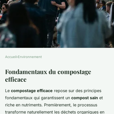
Accueil
›
Environnement
ENVIRONNEMENT
Fondamentaux du compostage
Guide Ultime pour un
efficace
Compostage Efficace :
Aliments à Favoriser et à
Le
compostage efficace
repose sur des principes
Écarter pour un Compost Sain
fondamentaux qui garantissent un
compost sain
et
riche en nutriments. Premièrement, le processus
Liam
•
28 avril 2025
•
5 min de lecture
transforme naturellement les déchets organiques en