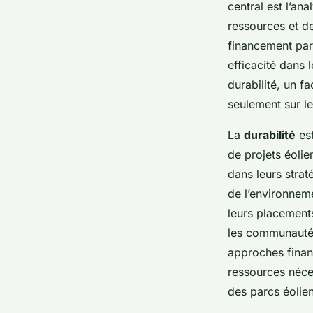
Innovants
central est l’an
ressources et d
financement par 
Liam
•
28 avril 2025
•
6 min de lecture
efficacité dans 
durabilité, un f
seulement sur l
La
durabilité
est
de projets éoli
dans leurs strat
de l’environneme
leurs placement
les communautés
approches financ
ressources néces
des parcs éolien