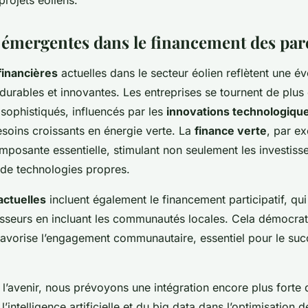
projets éoliens.
émergentes dans le financement des parc
financières
actuelles dans le secteur éolien reflètent une év
urables et innovantes. Les entreprises se tournent de plus
s sophistiqués, influencés par les
innovations technologiqu
soins croissants en énergie verte. La
finance verte
, par e
posante essentielle, stimulant non seulement les investis
 de technologies propres.
actuelles
incluent également le financement participatif, qui
isseurs en incluant les communautés locales. Cela démocrat
favorise l’engagement communautaire, essentiel pour le suc
 l’avenir, nous prévoyons une intégration encore plus forte 
’intelligence artificielle et du big data dans l’optimisation 