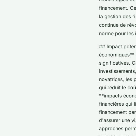
financement. Ces
la gestion des r
continue de rév
norme pour les i
## Impact potent
économiques** d
significatives. 
investissements,
novatrices, les 
qui réduit le co
**impacts écono
financières qui l
financement par
d'assurer une vi
approches perme