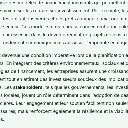
alyse des modèles de financement innovants qui permettent d
e maximiser les retours sur investissement. Par exemple, le
des obligations vertes et des prêts à impact social ont mon
le secteur. Ces modèles novateurs se concentrent principale
acteur essentiel dans le développement de projets éoliens a
e rendement économique mais aussi sur l’empreinte écologi
 devenue une condition impérative lors de la planification e
ens. En intégrant des critères environnementaux, sociaux et
égies de financement, les entreprises assurent une croissa
nt tout en attirant des investisseurs soucieux des implicati
s. Les
stakeholders
, tels que les gouvernements, les invest
 locales, jouent un rôle déterminant dans l’adoption de ces
ières. Leur engagement et leur soutien facilitent non seule
saires, mais renforcent également la résilience et la viabili
s.