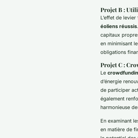
Projet B : Util
L’effet de levie
éoliens réussis
capitaux propre
en minimisant le
obligations fina
Projet C : Cr
Le
crowdfundi
d’énergie renou
de participer a
également renfo
harmonieuse des
En examinant les
en matière de fi