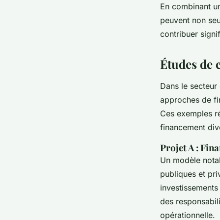
En combinant un
peuvent non seu
contribuer signi
Études de c
Dans le secteur 
approches de fi
Ces exemples réu
financement dive
Projet A : Fin
Un modèle notab
publiques et pri
investissements 
des responsabilit
opérationnelle.