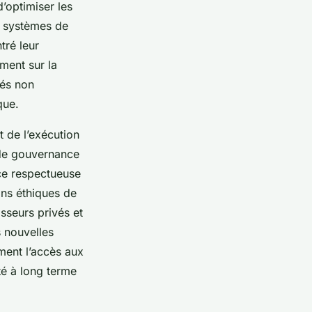
’optimiser les
s systèmes de
tré leur
ment sur la
xés non
que.
t de l’exécution
 de gouvernance
nce respectueuse
ons éthiques de
isseurs privés et
 nouvelles
ment l’accès aux
té à long terme