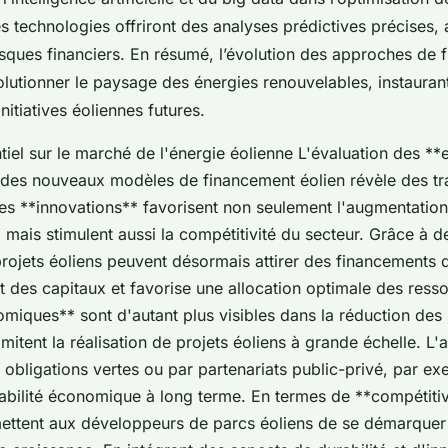
 technologies offriront des analyses prédictives précises, 
isques financiers. En résumé, l’évolution des approches de
olutionner le paysage des énergies renouvelables, instauran
nitiatives éoliennes futures.
iel sur le marché de l'énergie éolienne L'évaluation des **e
es nouveaux modèles de financement éolien révèle des tr
Ces **innovations** favorisent non seulement l'augmentatio
 mais stimulent aussi la compétitivité du secteur. Grâce à d
projets éoliens peuvent désormais attirer des financements d
ût des capitaux et favorise une allocation optimale des ress
miques** sont d'autant plus visibles dans la réduction des 
imitent la réalisation de projets éoliens à grande échelle. L'a
 obligations vertes ou par partenariats public-privé, par e
abilité économique à long terme. En termes de **compétitiv
ttent aux développeurs de parcs éoliens de se démarquer