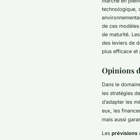
marché en pleine
technologique, c
environnementau
de ces modèles f
de maturité. Les
des leviers de 
plus efficace et
Opinions d
Dans le domain
les stratégies d
d’adapter les m
eux, les financ
mais aussi garan
Les
prévisions
é