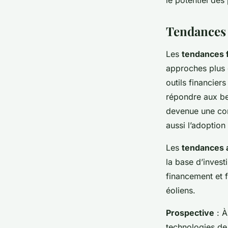
le potentiel des 
Tendances 
Les
tendances 
approches plus d
outils financier
répondre aux be
devenue une com
aussi l’adoption
Les
tendances 
la base d’invest
financement et 
éoliens.
Prospective
: À
technologies de l