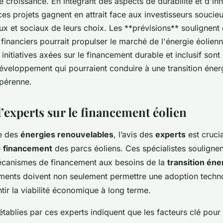
 croissance. En intégrant des aspects de durabilité et d'in
es projets gagnent en attrait face aux investisseurs soucie
x et sociaux de leurs choix. Les **prévisions** soulignent 
inanciers pourrait propulser le marché de l'énergie éolien
 initiatives axées sur le financement durable et inclusif so
développement qui pourraient conduire à une transition éner
 pérenne.
’experts sur le financement éolien
e des
énergies renouvelables
, l’avis des
experts
est cruci
e
financement
des parcs éoliens. Ces spécialistes soulignen
écanismes de financement aux besoins de la
transition éne
ements doivent non seulement permettre une adoption techn
tir la viabilité économique à long terme.
tablies par ces experts indiquent que les facteurs clé pour 