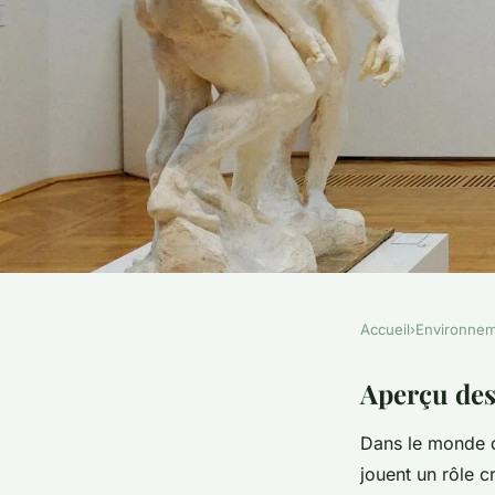
Accueil
›
Environne
ENVIRONNEMENT
Les Nouvelles Persp
Aperçu des
Dans le monde d
Financement pour le
jouent un rôle 