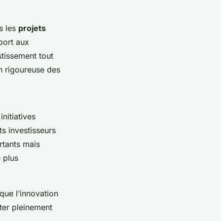
s les
projets
port aux
stissement tout
on rigoureuse des
nitiatives
s investisseurs
rtants mais
 plus
 que l’innovation
iter pleinement