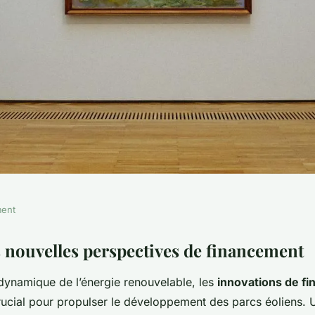
ment
ectives de
 nouvelles perspectives de financement
ynamique de l’énergie renouvelable, les
innovations de f
s Parcs Éoliens
crucial pour propulser le développement des parcs éoliens. 