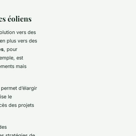
s éoliens
olution vers des
 en plus vers des
es
, pour
xemple, est
sements mais
 permet d’élargir
ise le
cès des projets
des
des stratégies de