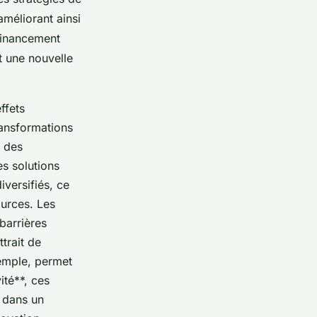
améliorant ainsi
 financement
t une nouvelle
ffets
ansformations
n des
es solutions
iversifiés, ce
ources. Les
barrières
ttrait de
xemple, permet
ité**, ces
 dans un