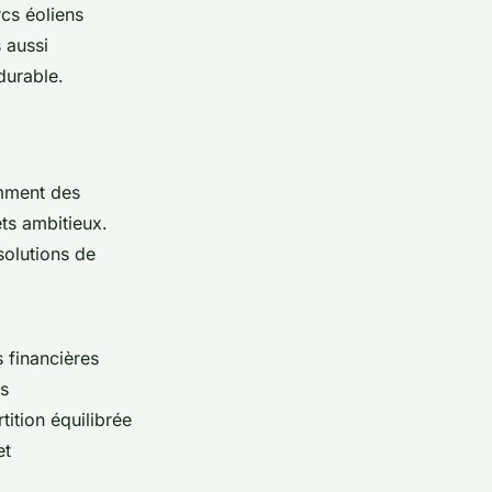
cs éoliens
 aussi
durable.
omment des
ts ambitieux.
solutions de
 financières
es
ition équilibrée
et