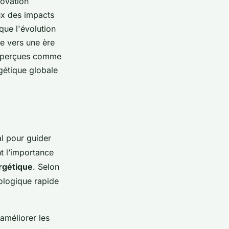
novation
ux des impacts
que l'évolution
ne vers une ère
nt perçues comme
gétique globale
al pour guider
t l’importance
rgétique
. Selon
ologique rapide
améliorer les