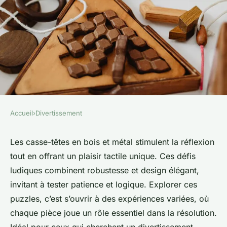
Accueil
›
Divertissement
DIVERTISSEMENT
Casse-têtes en bois et métal :
Les casse-têtes en bois et métal stimulent la réflexion
tout en offrant un plaisir tactile unique. Ces défis
défis ludiques à découvrir !
ludiques combinent robustesse et design élégant,
invitant à tester patience et logique. Explorer ces
Liam
•
26 juin 2025
•
5 min de lecture
puzzles, c’est s’ouvrir à des expériences variées, où
chaque pièce joue un rôle essentiel dans la résolution.