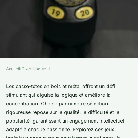
Accueil
›
Divertissement
DIVERTISSEMENT
Top 10 casse-têtes en bois et
Les casse-têtes en bois et métal offrent un défi
stimulant qui aiguise la logique et améliore la
métal pour stimuler votre
concentration. Choisir parmi notre sélection
esprit
rigoureuse repose sur la qualité, la difficulté et la
popularité, garantissant un engagement intellectuel
Liam
•
17 février 2026
•
6 min de lecture
adapté à chaque passionné. Explorez ces jeux